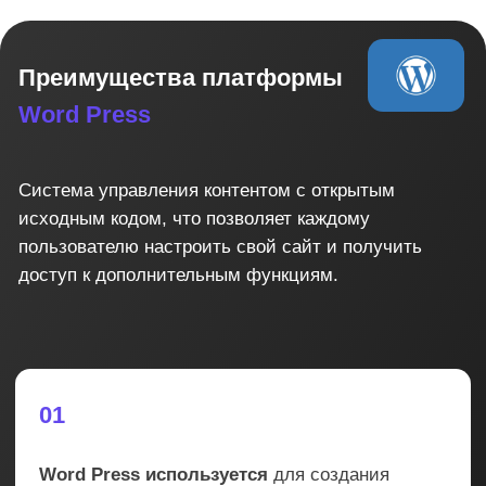
03
Оптимизация для поисковых систем:
Word
Press создан для того, чтобы быть полностью
оптимизирован для поисковых систем, таких
как Google, Yandex, Bing и другие
04
Обширная база пользовательских плагинов
и тем: Word Press имеет огромную базу
сторонних плагинов и тем, что дает
возможность настроить свой сайт наиболее
оптимально