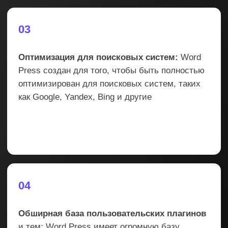
2 этаж, офис 239
Открыть карту
Минцифры России
ИНН 5249147297
ОГРН 1165249052165
от 25 марта 2016 г.
Согласие на обработку
Соглашение cookie
Политика конфиденциальности
Договор оферты