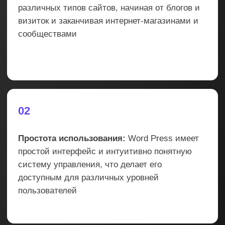
it
КУЛИБИН
Заказать звонок
Получить расчет
Заполнить бриф
Оставить заявку
+7 920 013 22 50
+7 910 007 91 21
Адрес: Нижний Новгород
ул.Максима Горького 23а