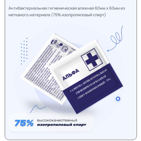
01
Word Press используется
для создания
различных типов сайтов, начиная от блогов и
визиток и заканчивая интернет-магазинами и
сообществами
02
Простота использования:
Word Press имеет
простой интерфейс и интуитивно понятную
систему управления, что делает его
Портфолио
Контакты
доступным для различных уровней
пользователей